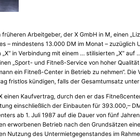
 früheren Arbeitgeber, der X GmbH in M, einen „Liz
zes – mindestens 13.000 DM im Monat – zuzüglich 
“ in Verbindung mit einem … stilisierten „X“ auf …
 einen „Sport- und Fitneß-Service von hoher Qualit
mann ein Fitneß-Center in Betrieb zu nehmen“. Die
g fristlos kündigen, falls der Gesamtumsatz unter 
a X einen Kaufvertrag, durch den er das Fitneßcen
ung einschließlich der Einbauten für 393.000,– D
ters ab 1. Juli 1987 auf die Dauer von fünf Jahren
, „den erworbenen Betrieb nach den Grundsätzen e
ichen Nutzung des Untermietgegenstandes im Rahme