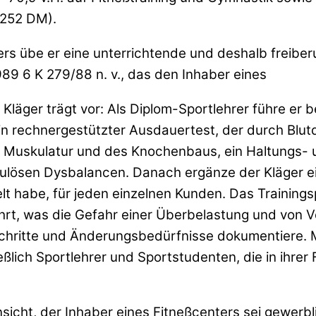
.252 DM).
s übe er eine unterrichtende und deshalb freiberuf
989 6 K 279/88 n. v., das den Inhaber eines
r Kläger trägt vor: Als Diplom-Sportlehrer führe er
Ein rechnergestützter Ausdauertest, der durch Bl
er Muskulatur und des Knochenbaus, ein Haltungs-
ösen Dysbalancen. Danach ergänze der Kläger ein
kelt habe, für jeden einzelnen Kunden. Das Trainin
rt, was die Gefahr einer Überbelastung und von V
ortschritte und Änderungsbedürfnisse dokumentiere
ßlich Sportlehrer und Sportstudenten, die in ihrer
icht, der Inhaber eines Fitneßcenters sei gewerb