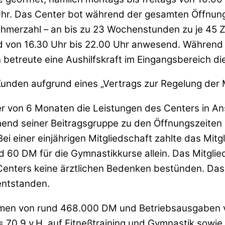
Uhr. Das Center bot während der gesamten Öffnung
ehmerzahl – an bis zu 23 Wochenstunden zu je 45 
nd von 16.30 Uhr bis 22.00 Uhr anwesend. Während 
betreute eine Aushilfskraft im Eingangsbereich di
nden aufgrund eines „Vertrags zur Regelung der M
r von 6 Monaten die Leistungen des Centers in Ans
nd seiner Beitragsgruppe zu den Öffnungszeiten z
 einer einjährigen Mitgliedschaft zahlte das Mitg
 DM für die Gymnastikkurse allein. Das Mitglied t
nters keine ärztlichen Bedenken bestünden. Das C
entstanden.
nahmen von rund 468.000 DM und Betriebsausgaben
 70,9 v.H. auf Fitneßtraining und Gymnastik sowie