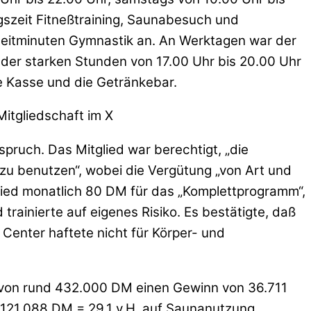
szeit Fitneßtraining, Saunabesuch und
Zeitminuten Gymnastik an. An Werktagen war der
der starken Stunden von 17.00 Uhr bis 20.00 Uhr
e Kasse und die Getränkebar.
itgliedschaft im X
pruch. Das Mitglied war berechtigt, „die
u benutzen“, wobei die Vergütung „von Art und
lied monatlich 80 DM für das „Komplettprogramm“,
rainierte auf eigenes Risiko. Es bestätigte, daß
enter haftete nicht für Körper- und
 von rund 432.000 DM einen Gewinn von 36.711
 121.088 DM = 29,1 v.H. auf Saunanutzung