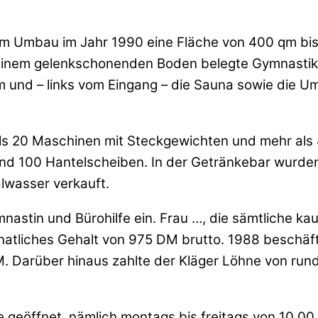
m Umbau im Jahr 1990 eine Fläche von 400 qm bis
 einem gelenkschonenden Boden belegte Gymnastikf
m und – links vom Eingang – die Sauna sowie die 
als 20 Maschinen mit Steckgewichten und mehr als 
nd 100 Hantelscheiben. In der Getränkebar wurden
lwasser verkauft.
nastin und Bürohilfe ein. Frau …, die sämtliche kau
atliches Gehalt von 975 DM brutto. 1988 beschäftig
. Darüber hinaus zahlte der Kläger Löhne von run
geöffnet, nämlich montags bis freitags von 10.00 