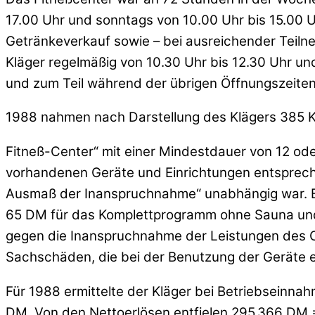
17.00 Uhr und sonntags von 10.00 Uhr bis 15.00 
Getränkeverkauf sowie – bei ausreichender Teiln
Kläger regelmäßig von 10.30 Uhr bis 12.30 Uhr u
und zum Teil während der übrigen Öffnungszeiten 
1988 nahmen nach Darstellung des Klägers 385 Ku
Fitneß-Center“ mit einer Mindestdauer von 12 ode
vorhandenen Geräte und Einrichtungen entspreche
Ausmaß der Inanspruchnahme“ unabhängig war. Bei
65 DM für das Komplettprogramm ohne Sauna und 60
gegen die Inanspruchnahme der Leistungen des Ce
Sachschäden, die bei der Benutzung der Geräte 
Für 1988 ermittelte der Kläger bei Betriebsein
DM. Von den Nettoerlösen entfielen 295.366 DM =