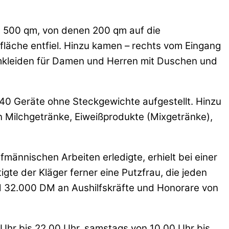
 500 qm, von denen 200 qm auf die
läche entfiel. Hinzu kamen – rechts vom Eingang
Umkleiden für Damen und Herren mit Duschen und
40 Geräte ohne Steckgewichte aufgestellt. Hinzu
 Milchgetränke, Eiweißprodukte (Mixgetränke),
fmännischen Arbeiten erledigte, erhielt bei einer
te der Kläger ferner eine Putzfrau, die jeden
d 32.000 DM an Aushilfskräfte und Honorare von
Uhr bis 22.00 Uhr, samstags von 10.00 Uhr bis