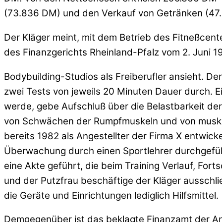
(73.836 DM) und den Verkauf von Getränken (47
Der Kläger meint, mit dem Betrieb des Fitneßcenter
des Finanzgerichts Rheinland-Pfalz vom 2. Juni 1
Bodybuilding-Studios als Freiberufler ansieht. De
zwei Tests von jeweils 20 Minuten Dauer durch. 
werde, gebe Aufschluß über die Belastbarkeit d
von Schwächen der Rumpfmuskeln und von muskul
bereits 1982 als Angestellter der Firma X entwic
Überwachung durch einen Sportlehrer durchgefüh
eine Akte geführt, die beim Training Verlauf, F
und der Putzfrau beschäftige der Kläger ausschlie
die Geräte und Einrichtungen lediglich Hilfsmittel.
Demgegenüber ist das beklagte Finanzamt der Ans