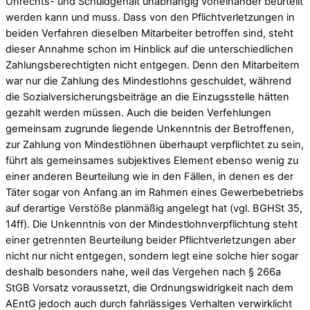
Unrechts- und Schuldgehalt unabhängig voneinander beurteilt
werden kann und muss. Dass von den Pflichtverletzungen in
beiden Verfahren dieselben Mitarbeiter betroffen sind, steht
dieser Annahme schon im Hinblick auf die unterschiedlichen
Zahlungsberechtigten nicht entgegen. Denn den Mitarbeitern
war nur die Zahlung des Mindestlohns geschuldet, während
die Sozialversicherungsbeiträge an die Einzugsstelle hätten
gezahlt werden müssen. Auch die beiden Verfehlungen
gemeinsam zugrunde liegende Unkenntnis der Betroffenen,
zur Zahlung von Mindestlöhnen überhaupt verpflichtet zu sein,
führt als gemeinsames subjektives Element ebenso wenig zu
einer anderen Beurteilung wie in den Fällen, in denen es der
Täter sogar von Anfang an im Rahmen eines Gewerbebetriebs
auf derartige Verstöße planmäßig angelegt hat (vgl. BGHSt 35,
14ff). Die Unkenntnis von der Mindestlohnverpflichtung steht
einer getrennten Beurteilung beider Pflichtverletzungen aber
nicht nur nicht entgegen, sondern legt eine solche hier sogar
deshalb besonders nahe, weil das Vergehen nach § 266a
StGB Vorsatz voraussetzt, die Ordnungswidrigkeit nach dem
AEntG jedoch auch durch fahrlässiges Verhalten verwirklicht