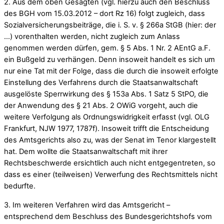
2. Aus dem oben Gesagten (vgl. hierzu auch den Beschluss
des BGH vom 15.03.2012 – dort Rz 16) folgt zugleich, dass
Sozialversicherungsbeiträge, die i. S. v. § 266a StGB (hier: der
…) vorenthalten werden, nicht zugleich zum Anlass
genommen werden dürfen, gem. § 5 Abs. 1 Nr. 2 AEntG a.F.
ein Bußgeld zu verhängen. Denn insoweit handelt es sich um
nur eine Tat mit der Folge, dass die durch die insoweit erfolgte
Einstellung des Verfahrens durch die Staatsanwaltschaft
ausgelöste Sperrwirkung des § 153a Abs. 1 Satz 5 StPO, die
der Anwendung des § 21 Abs. 2 OWiG vorgeht, auch die
weitere Verfolgung als Ordnungswidrigkeit erfasst (vgl. OLG
Frankfurt, NJW 1977, 1787f). Insoweit trifft die Entscheidung
des Amtsgerichts also zu, was der Senat im Tenor klargestellt
hat. Dem wollte die Staatsanwaltschaft mit ihrer
Rechtsbeschwerde ersichtlich auch nicht entgegentreten, so
dass es einer (teilweisen) Verwerfung des Rechtsmittels nicht
bedurfte.
3. Im weiteren Verfahren wird das Amtsgericht –
entsprechend dem Beschluss des Bundesgerichtshofs vom