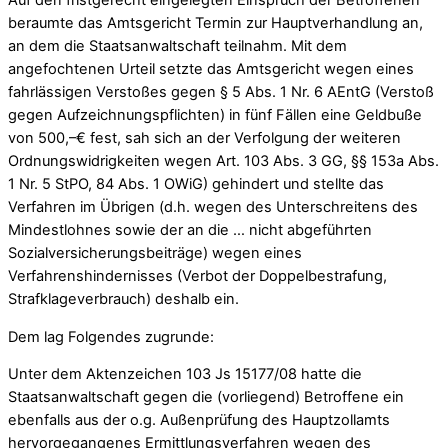
Auf den fristgerecht eingelegten Einspruch der Betroffenen
beraumte das Amtsgericht Termin zur Hauptverhandlung an,
an dem die Staatsanwaltschaft teilnahm. Mit dem
angefochtenen Urteil setzte das Amtsgericht wegen eines
fahrlässigen Verstoßes gegen § 5 Abs. 1 Nr. 6 AEntG (Verstoß
gegen Aufzeichnungspflichten) in fünf Fällen eine Geldbuße
von 500,–€ fest, sah sich an der Verfolgung der weiteren
Ordnungswidrigkeiten wegen Art. 103 Abs. 3 GG, §§ 153a Abs.
1 Nr. 5 StPO, 84 Abs. 1 OWiG) gehindert und stellte das
Verfahren im Übrigen (d.h. wegen des Unterschreitens des
Mindestlohnes sowie der an die … nicht abgeführten
Sozialversicherungsbeiträge) wegen eines
Verfahrenshindernisses (Verbot der Doppelbestrafung,
Strafklageverbrauch) deshalb ein.
Dem lag Folgendes zugrunde:
Unter dem Aktenzeichen 103 Js 15177/08 hatte die
Staatsanwaltschaft gegen die (vorliegend) Betroffene ein
ebenfalls aus der o.g. Außenprüfung des Hauptzollamts
hervorgegangenes Ermittlungsverfahren wegen des