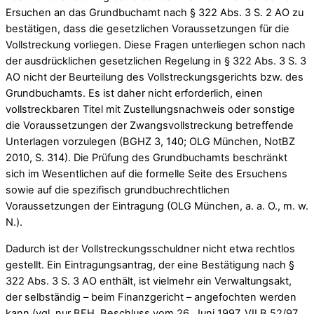
Ersuchen an das Grundbuchamt nach § 322 Abs. 3 S. 2 AO zu
bestätigen, dass die gesetzlichen Voraussetzungen für die
Vollstreckung vorliegen. Diese Fragen unterliegen schon nach
der ausdrücklichen gesetzlichen Regelung in § 322 Abs. 3 S. 3
AO nicht der Beurteilung des Vollstreckungsgerichts bzw. des
Grundbuchamts. Es ist daher nicht erforderlich, einen
vollstreckbaren Titel mit Zustellungsnachweis oder sonstige
die Voraussetzungen der Zwangsvollstreckung betreffende
Unterlagen vorzulegen (BGHZ 3, 140; OLG München, NotBZ
2010, S. 314). Die Prüfung des Grundbuchamts beschränkt
sich im Wesentlichen auf die formelle Seite des Ersuchens
sowie auf die spezifisch grundbuchrechtlichen
Voraussetzungen der Eintragung (OLG München, a. a. O., m. w.
N.).
Dadurch ist der Vollstreckungsschuldner nicht etwa rechtlos
gestellt. Ein Eintragungsantrag, der eine Bestätigung nach §
322 Abs. 3 S. 3 AO enthält, ist vielmehr ein Verwaltungsakt,
der selbständig – beim Finanzgericht – angefochten werden
kann (vgl. nur BFH, Beschluss vom 26. Juni 1997, VII B 52/97,