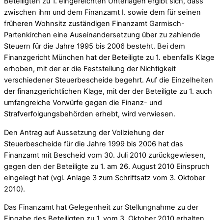
Beteiligten zu 1. eingereichten Unterlagen ergibt sich, dass
zwischen ihm und dem Finanzamt I. sowie dem für seinen
früheren Wohnsitz zuständigen Finanzamt Garmisch-
Partenkirchen eine Auseinandersetzung über zu zahlende
Steuern für die Jahre 1995 bis 2006 besteht. Bei dem
Finanzgericht München hat der Beteiligte zu 1. ebenfalls Klage
erhoben, mit der er die Feststellung der Nichtigkeit
verschiedener Steuerbescheide begehrt. Auf die Einzelheiten
der finanzgerichtlichen Klage, mit der der Beteiligte zu 1. auch
umfangreiche Vorwürfe gegen die Finanz- und
Strafverfolgungsbehörden erhebt, wird verwiesen.
Den Antrag auf Aussetzung der Vollziehung der
Steuerbescheide für die Jahre 1999 bis 2006 hat das
Finanzamt mit Bescheid vom 30. Juli 2010 zurückgewiesen,
gegen den der Beteiligte zu 1. am 26. August 2010 Einspruch
eingelegt hat (vgl. Anlage 3 zum Schriftsatz vom 3. Oktober
2010).
Das Finanzamt hat Gelegenheit zur Stellungnahme zu der
Eingabe des Beteiligten zu 1. vom 3. Oktober 2010 erhalten