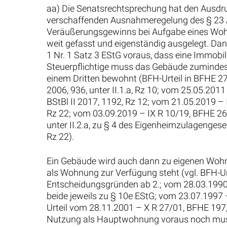
aa) Die Senatsrechtsprechung hat den Ausdr
verschaffenden Ausnahmeregelung des § 23 Ab
Veräußerungsgewinns bei Aufgabe eines Wohns
weit gefasst und eigenständig ausgelegt. Da
1 Nr. 1 Satz 3 EStG voraus, dass eine Immobi
Steuerpflichtige muss das Gebäude zumindest
einem Dritten bewohnt (BFH-Urteil in BFHE 272
2006, 936, unter II.1.a, Rz 10; vom 25.05.201
BStBl II 2017, 1192, Rz 12; vom 21.05.2019 – 
Rz 22; vom 03.09.2019 – IX R 10/19, BFHE 26
unter II.2.a, zu § 4 des Eigenheimzulagenges
Rz 22).
Ein Gebäude wird auch dann zu eigenen Wohnzw
als Wohnung zur Verfügung steht (vgl. BFH-Ur
Entscheidungsgründen ab 2.; vom 28.03.1990 
beide jeweils zu § 10e EStG; vom 23.07.1997 –
Urteil vom 28.11.2001 – X R 27/01, BFHE 197, 
Nutzung als Hauptwohnung voraus noch muss s