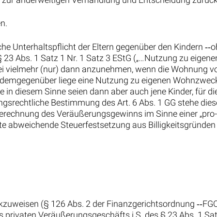
n.
iche Unterhaltspflicht der Eltern gegenüber den Kindern ‑
 § 23 Abs. 1 Satz 1 Nr. 1 Satz 3 EStG („…Nutzung zu eige
 vielmehr (nur) dann anzunehmen, wenn die Wohnung von
 demgegenüber liege eine Nutzung zu eigenen Wohnzwecke
te in diesem Sinne seien dann aber auch jene Kinder, für d
ungsrechtliche Bestimmung des Art. 6 Abs. 1 GG stehe dies
erechnung des Veräußerungsgewinns im Sinne einer „pro-
te abweichende Steuerfestsetzung aus Billigkeitsgründen
ckzuweisen (§ 126 Abs. 2 der Finanzgerichtsordnung ‑‑F
es privaten Veräußerungsgeschäfts i.S. des § 23 Abs. 1 Sat