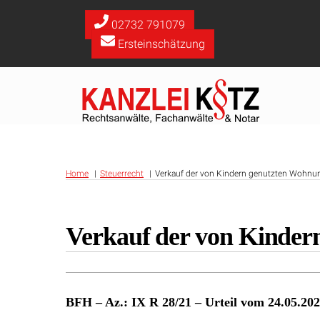
Skip
to
02732 791079
content
Ersteinschätzung
Home
Steuerrecht
Verkauf der von Kindern genutzten Wohnu
Verkauf der von Kinder
BFH – Az.: IX R 28/21 – Urteil vom 24.05.20