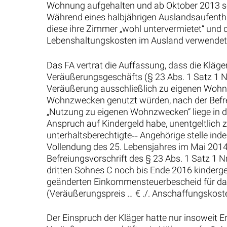
Wohnung aufgehalten und ab Oktober 2013 se
Während eines halbjährigen Auslandsaufenthal
diese ihre Zimmer „wohl untervermietet“ und 
Lebenshaltungskosten im Ausland verwendet. 
Das FA vertrat die Auffassung, dass die Kläg
Veräußerungsgeschäfts (§ 23 Abs. 1 Satz 1 N
Veräußerung ausschließlich zu eigenen Wohn
Wohnzwecken genutzt würden, nach der Befrei
„Nutzung zu eigenen Wohnzwecken“ liege in d
Anspruch auf Kindergeld habe, unentgeltlich
unterhaltsberechtigte‑‑ Angehörige stelle inde
Vollendung des 25. Lebensjahres im Mai 2014
Befreiungsvorschrift des § 23 Abs. 1 Satz 1 
dritten Sohnes C noch bis Ende 2016 kinderg
geänderten Einkommensteuerbescheid für das
(Veräußerungspreis … € ./. Anschaffungskoste
Der Einspruch der Kläger hatte nur insoweit 