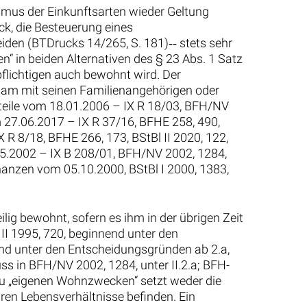
mus der Einkunftsarten wieder Geltung
k, die Besteuerung eines
den (BTDrucks 14/265, S. 181)‑‑ stets sehr
 in beiden Alternativen des § 23 Abs. 1 Satz
flichtigen auch bewohnt wird. Der
nsam mit seinen Familienangehörigen oder
Urteile vom 18.01.2006 – IX R 18/03, BFH/NV
om 27.06.2017 – IX R 37/16, BFHE 258, 490,
 R 8/18, BFHE 266, 173, BStBl II 2020, 122,
05.2002 – IX B 208/01, BFH/NV 2002, 1284,
nanzen vom 05.10.2000, BStBl I 2000, 1383,
ig bewohnt, sofern es ihm in der übrigen Zeit
II 1995, 720, beginnend unter den
end unter den Entscheidungsgründen ab 2.a,
ss in BFH/NV 2002, 1284, unter II.2.a; BFH-
 zu „eigenen Wohnzwecken“ setzt weder die
en Lebensverhältnisse befinden. Ein