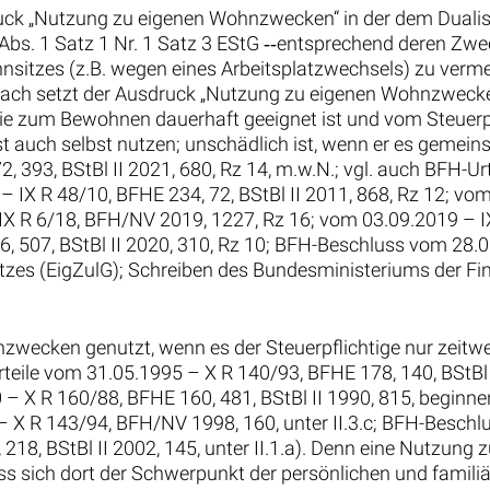
uck „Nutzung zu eigenen Wohnzwecken“ in der dem Dualis
s. 1 Satz 1 Nr. 1 Satz 3 EStG ‑‑entsprechend deren Zwec
itzes (z.B. wegen eines Arbeitsplatzwechsels) zu vermei
nach setzt der Ausdruck „Nutzung zu eigenen Wohnzwecken“
lie zum Bewohnen dauerhaft geeignet ist und vom Steuerp
 auch selbst nutzen; unschädlich ist, wenn er es gemei
, 393, BStBl II 2021, 680, Rz 14, m.w.N.; vgl. auch BFH-
1 – IX R 48/10, BFHE 234, 72, BStBl II 2011, 868, Rz 12; v
IX R 6/18, BFH/NV 2019, 1227, Rz 16; vom 03.09.2019 – IX
6, 507, BStBl II 2020, 310, Rz 10; BFH-Beschluss vom 28.
etzes (EigZulG); Schreiben des Bundesministeriums der Fi
ecken genutzt, wenn es der Steuerpflichtige nur zeitweil
teile vom 31.05.1995 – X R 140/93, BFHE 178, 140, BStBl 
– X R 160/88, BFHE 160, 481, BStBl II 1990, 815, beginn
 X R 143/94, BFH/NV 1998, 160, unter II.3.c; BFH-Beschlu
218, BStBl II 2002, 145, unter II.1.a). Denn eine Nutzung
ich dort der Schwerpunkt der persönlichen und familiär