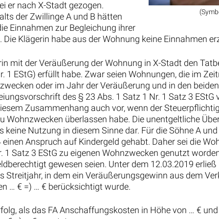
i er nach X-Stadt gezogen.
(Symb
ts der Zwillinge A und B hätten
die Einnahmen zur Begleichung ihrer
Die Klägerin habe aus der Wohnung keine Einnahmen erzi
erin mit der Veräußerung der Wohnung in X-Stadt den Tatb
r. 1 EStG) erfüllt habe. Zwar seien Wohnungen, die im Z
zwecken oder im Jahr der Veräußerung und in den beide
ungsvorschrift des § 23 Abs. 1 Satz 1 Nr. 1 Satz 3 ESt
iesem Zusammenhang auch vor, wenn der Steuerpflichtige
 zu Wohnzwecken überlassen habe. Die unentgeltliche Übe
s keine Nutzung in diesem Sinne dar. Für die Söhne A und B
 einen Anspruch auf Kindergeld gehabt. Daher sei die Wo
Nr. 1 Satz 3 EStG zu eigenen Wohnzwecken genutzt worden,
eldberechtigt gewesen seien. Unter dem 12.03.2019 erlie
 Streitjahr, in dem ein Veräußerungsgewinn aus dem Ver
n … € =) … € berücksichtigt wurde.
Erfolg, als das FA Anschaffungskosten in Höhe von … € und