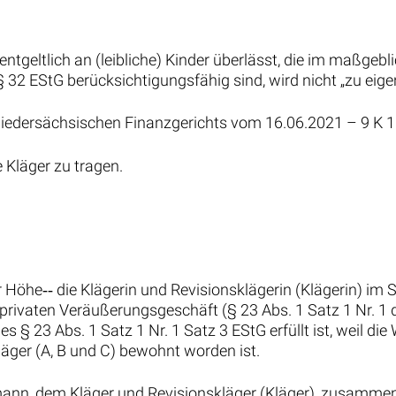
ntgeltlich an (leibliche) Kinder überlässt, die im maßgebl
 § 32 EStG berücksichtigungsfähig sind, wird nicht „zu e
s Niedersächsischen Finanzgerichts vom 16.06.2021 – 9 K 
 Kläger zu tragen.
er Höhe‑‑ die Klägerin und Revisionsklägerin (Klägerin) im 
rivaten Veräußerungsgeschäft (§ 23 Abs. 1 Satz 1 Nr. 1
des § 23 Abs. 1 Satz 1 Nr. 1 Satz 3 EStG erfüllt ist, weil
läger (A, B und C) bewohnt worden ist.
emann, dem Kläger und Revisionskläger (Kläger), zusammen