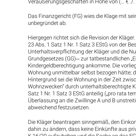
Veräußerungsgeschäften in Höhe von (… € ./. 
Das Finanzgericht (FG) wies die Klage mit sei
unbegründet ab.
Hiergegen richtet sich die Revision der Kläge
23 Abs. 1 Satz 1 Nr. 1 Satz 3 EStG von der Be
Unterhaltsverpflichtung der Kläger und die Nut
Grundgesetzes (GG)‑‑ zur tatbestandlichen „Ei
Kindergeldberechtigung ankomme. Die vorliegend
Wohnung unmittelbar selbst bezogen hätte; 
Hintergrund sei die Wohnung in der Zeit zwis
Wohnzwecken“ durch unterhaltsberechtigte Kin
Satz 1 Nr. 1 Satz 3 EStG anteilig („pro rata 
Überlassung an die Zwillinge A und B unstreit
abweichend festzusetzen.
Die Kläger beantragen sinngemäß, den Eink
dahin zu ändern, dass keine Einkünfte aus pr
K 16/20 aufzuheben und die Sache an das FG