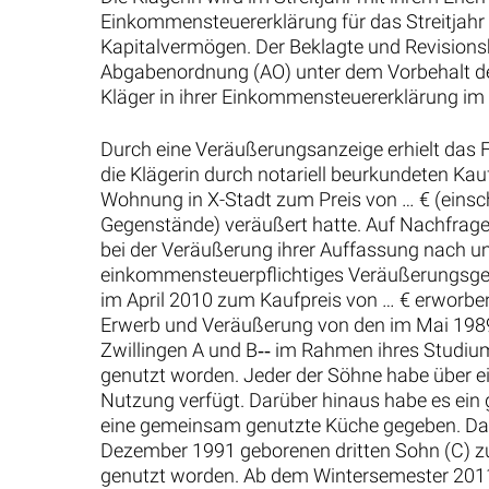
Einkommensteuererklärung für das Streitjahr e
Kapitalvermögen. Der Beklagte und Revisions
Abgabenordnung (AO) unter dem Vorbehalt de
Kläger in ihrer Einkommensteuererklärung im 
Durch eine Veräußerungsanzeige erhielt das
die Klägerin durch notariell beurkundeten Ka
Wohnung in X-Stadt zum Preis von … € (einsch
Gegenstände) veräußert hatte. Auf Nachfrage t
bei der Veräußerung ihrer Auffassung nach um
einkommensteuerpflichtiges Veräußerungsge
im April 2010 zum Kaufpreis von … € erworb
Erwerb und Veräußerung von den im Mai 1989
Zwillingen A und B‑‑ im Rahmen ihres Studi
genutzt worden. Jeder der Söhne habe über e
Nutzung verfügt. Darüber hinaus habe es e
eine gemeinsam genutzte Küche gegeben. Das
Dezember 1991 geborenen dritten Sohn (C) 
genutzt worden. Ab dem Wintersemester 2011