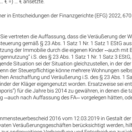
… € =) … € ansetzte.
ner in Entscheidungen der Finanzgerichte (EFG) 2022, 670
r. Sie vertreten die Auffassung, dass die Veräußerung der
steuerung gemäß § 23 Abs. 1 Satz 1 Nr. 1 Satz 1 EStG aus
zung der Immobilie durch die eigenen Kinder ‑‑auch mit Bl
gennutzung“ i.S. des § 23 Abs. 1 Satz 1 Nr. 1 Satz 3 EStG,
e Situation sei der Situation gleichzustellen, in der der St
denn der Steuerpflichtige könne mehrere Wohnungen sel
chen Anschaffung und Veräußerung i.S. des § 23 Abs. 1 Sat
der der Kläger eigengenutzt worden. Ersatzweise sei ent
temporis“) für die Jahre bis 2014 zu gewähren, in denen di
ig ‑‑auch nach Auffassung des FA‑‑ vorgelegen hätten, ode
ommensteuerbescheid 2016 vom 12.03.2019 in Gestalt de
ivaten Veräußerungsgeschäften berücksichtigt werden, hil
 zur anderweitigen Verhandlung und Entscheidung zurüc