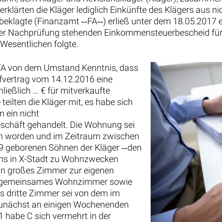
rklärten die Kläger lediglich Einkünfte des Klägers aus n
beklagte (Finanzamt ‑‑FA‑‑) erließ unter dem 18.05.2017 
r Nachprüfung stehenden Einkommensteuerbescheid für da
Wesentlichen folgte.
 FA von dem Umstand Kenntnis, dass
ufvertrag vom 14.12.2016 eine
ließlich … € für mitverkaufte
eilten die Kläger mit, es habe sich
 ein nicht
schäft gehandelt. Die Wohnung sei
en worden und im Zeitraum zwischen
 geborenen Söhnen der Kläger ‑‑den
ums in X-Stadt zu Wohnzwecken
in großes Zimmer zur eigenen
in gemeinsames Wohnzimmer sowie
 dritte Zimmer sei von dem im
zunächst an einigen Wochenenden
 habe C sich vermehrt in der