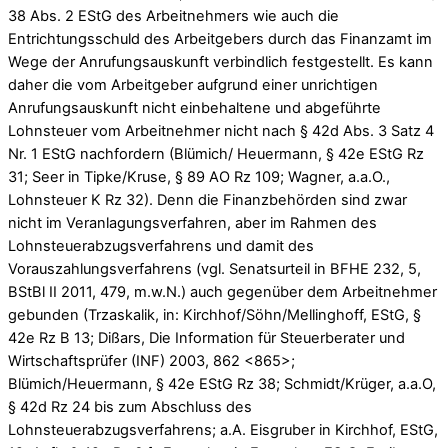
38 Abs. 2 EStG des Arbeitnehmers wie auch die
Entrichtungsschuld des Arbeitgebers durch das Finanzamt im
Wege der Anrufungsauskunft verbindlich festgestellt. Es kann
daher die vom Arbeitgeber aufgrund einer unrichtigen
Anrufungsauskunft nicht einbehaltene und abgeführte
Lohnsteuer vom Arbeitnehmer nicht nach § 42d Abs. 3 Satz 4
Nr. 1 EStG nachfordern (Blümich/ Heuermann, § 42e EStG Rz
31; Seer in Tipke/Kruse, § 89 AO Rz 109; Wagner, a.a.O.,
Lohnsteuer K Rz 32). Denn die Finanzbehörden sind zwar
nicht im Veranlagungsverfahren, aber im Rahmen des
Lohnsteuerabzugsverfahrens und damit des
Vorauszahlungsverfahrens (vgl. Senatsurteil in BFHE 232, 5,
BStBl II 2011, 479, m.w.N.) auch gegenüber dem Arbeitnehmer
gebunden (Trzaskalik, in: Kirchhof/Söhn/Mellinghoff, EStG, §
42e Rz B 13; Dißars, Die Information für Steuerberater und
Wirtschaftsprüfer (INF) 2003, 862 <865>;
Blümich/Heuermann, § 42e EStG Rz 38; Schmidt/Krüger, a.a.O,
§ 42d Rz 24 bis zum Abschluss des
Lohnsteuerabzugsverfahrens; a.A. Eisgruber in Kirchhof, EStG,