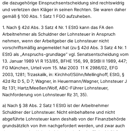
die dazugehörige Einspruchsentscheidung sind rechtswidrig
und verletzen den Kläger in seinen Rechten. Sie waren daher
gemäß § 100 Abs. 1 Satz 1 FGO aufzuheben.
1. Nach § 42d Abs. 3 Satz 4 Nr. 1 EStG kann das FA den
Arbeitnehmer als Schuldner der Lohnsteuer in Anspruch
nehmen, wenn der Arbeitgeber die Lohnsteuer nicht
vorschriftsmäßig angemeldet hat (zu § 42d Abs. 3 Satz 4 Nr. 1
EStG als „Anspruchs-grundlage“ vgl. Senatsentscheidung vom
13. Januar 1989 VI R 153/85, BFHE 156, 99, BStBl II 1989, 447;
FG München, Urteil vom 15. Mai 2003 11 K 2986/02, EFG
2003, 1281; Trzaskalik, in: Kirchhof/Söhn/Mellinghoff, EStG, §
42d Rz D 5, D 7; Wagner, in Heuermann/Wagner, Lohnsteuer J
Rz 131; Hartz/Meeßen/Wolf, ABC-Führer Lohnsteuer,
Nachforderung von Lohnsteuer Rz 31, 35).
a) Nach § 38 Abs. 2 Satz 1 EStG ist der Arbeitnehmer
Schuldner der Lohnsteuer. Nicht einbehaltene und nicht
abgeführte Lohnsteuer kann deshalb von der Finanzbehörde
grundsätzlich von ihm nachgefordert werden, und zwar auch