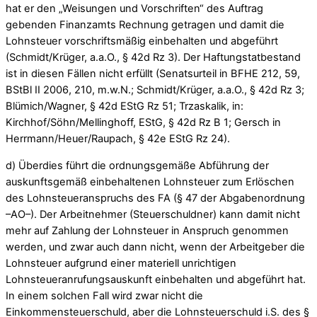
hat er den „Weisungen und Vorschriften“ des Auftrag
gebenden Finanzamts Rechnung getragen und damit die
Lohnsteuer vorschriftsmäßig einbehalten und abgeführt
(Schmidt/Krüger, a.a.O., § 42d Rz 3). Der Haftungstatbestand
ist in diesen Fällen nicht erfüllt (Senatsurteil in BFHE 212, 59,
BStBl II 2006, 210, m.w.N.; Schmidt/Krüger, a.a.O., § 42d Rz 3;
Blümich/Wagner, § 42d EStG Rz 51; Trzaskalik, in:
Kirchhof/Söhn/Mellinghoff, EStG, § 42d Rz B 1; Gersch in
Herrmann/Heuer/Raupach, § 42e EStG Rz 24).
d) Überdies führt die ordnungsgemäße Abführung der
auskunftsgemäß einbehaltenen Lohnsteuer zum Erlöschen
des Lohnsteueranspruchs des FA (§ 47 der Abgabenordnung
–AO–). Der Arbeitnehmer (Steuerschuldner) kann damit nicht
mehr auf Zahlung der Lohnsteuer in Anspruch genommen
werden, und zwar auch dann nicht, wenn der Arbeitgeber die
Lohnsteuer aufgrund einer materiell unrichtigen
Lohnsteueranrufungsauskunft einbehalten und abgeführt hat.
In einem solchen Fall wird zwar nicht die
Einkommensteuerschuld, aber die Lohnsteuerschuld i.S. des §