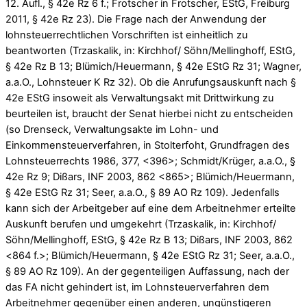
12. Aufl., § 42e Rz 6 f.; Frotscher in Frotscher, EStG, Freiburg
2011, § 42e Rz 23). Die Frage nach der Anwendung der
lohnsteuerrechtlichen Vorschriften ist einheitlich zu
beantworten (Trzaskalik, in: Kirchhof/ Söhn/Mellinghoff, EStG,
§ 42e Rz B 13; Blümich/Heuermann, § 42e EStG Rz 31; Wagner,
a.a.O., Lohnsteuer K Rz 32). Ob die Anrufungsauskunft nach §
42e EStG insoweit als Verwaltungsakt mit Drittwirkung zu
beurteilen ist, braucht der Senat hierbei nicht zu entscheiden
(so Drenseck, Verwaltungsakte im Lohn- und
Einkommensteuerverfahren, in Stolterfoht, Grundfragen des
Lohnsteuerrechts 1986, 377, <396>; Schmidt/Krüger, a.a.O., §
42e Rz 9; Dißars, INF 2003, 862 <865>; Blümich/Heuermann,
§ 42e EStG Rz 31; Seer, a.a.O., § 89 AO Rz 109). Jedenfalls
kann sich der Arbeitgeber auf eine dem Arbeitnehmer erteilte
Auskunft berufen und umgekehrt (Trzaskalik, in: Kirchhof/
Söhn/Mellinghoff, EStG, § 42e Rz B 13; Dißars, INF 2003, 862
<864 f.>; Blümich/Heuermann, § 42e EStG Rz 31; Seer, a.a.O.,
§ 89 AO Rz 109). An der gegenteiligen Auffassung, nach der
das FA nicht gehindert ist, im Lohnsteuerverfahren dem
Arbeitnehmer gegenüber einen anderen, ungünstigeren