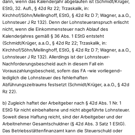
dann, wenn das Kalenderjahr abgelaufen ist (Schmidt/Krüger,
EStG, 32. Aufl., § 42d Rz 22; Trzaskalik, in:
Kirchhof/Söhn/Mellinghoff, EStG, § 42d Rz D 7; Wagner, a.a.O.,
Lohnsteuer J Rz 132). Denn der Lohnsteueranspruch erlischt
nicht, wenn die Einkommensteuer nach Ablauf des
Kalenderjahres gemäß § 36 Abs. 1 EStG entsteht
(Schmidt/Krüger, a.a.O., § 42d Rz 22; Trzaskalik, in:
Kirchhof/Söhn/Mellinghoff, EStG, § 42d Rz D 7; Wagner, a.a.O.,
Lohnsteuer J Rz 132). Allerdings ist der Lohnsteuer-
Nachforderungsbescheid auch in diesem Fall ein
Vorauszahlungsbescheid, sofern das FA –wie vorliegend–
lediglich die Lohnsteuer des fehlerhaften
Abführungszeitraums festsetzt (Schmidt/Krüger, a.a.O., § 42d
Rz 22).
b) Zugleich haftet der Arbeitgeber nach § 42d Abs. 1 Nr. 1
EStG für nicht einbehaltene und nicht abgeführte Lohnsteuer.
Soweit diese Haftung reicht, sind der Arbeitgeber und der
Arbeitnehmer Gesamtschuldner (§ 42d Abs. 3 Satz 1 EStG).
Das Betriebsstättenfinanzamt kann die Steuerschuld oder