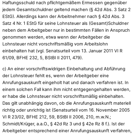
Haftungsschuld nach pflichtgemäßem Ermessen gegenüber
jedem Gesamtschuldner geltend machen (§ 42d Abs. 3 Satz 2
EStG). Allerdings kann der Arbeitnehmer nach § 42d Abs. 3
Satz 4 Nr. 1 EStG für seine Lohnsteuer als (Gesamt)Schuldner
neben dem Arbeitgeber nur in bestimmten Fällen in Anspruch
genommen werden, etwa wenn der Arbeitgeber die
Lohnsteuer nicht vorschriftsmäßig vom Arbeitslohn
einbehalten hat (vgl. Senatsurteil vom 13. Januar 2011 VI R
61/09, BFHE 232, 5, BStBl II 2011, 479).
c) An einer vorschriftswidrigen Einbehaltung und Abführung
der Lohnsteuer fehlt es, wenn der Arbeitgeber eine
Anrufungsauskunft eingeholt hat und danach verfahren ist. In
einem solchen Fall kann ihm nicht entgegengehalten werden,
er habe die Lohnsteuer nicht vorschriftsmäßig einbehalten.
Das gilt unabhängig davon, ob die Anrufungsauskunft materiell
richtig oder unrichtig ist (Senatsurteil vom 16. November 2005
VI R 23/02, BFHE 212, 59, BStBl II 2006, 210, m.w.N.;
Schmidt/Krüger, a.a.O., § 42d Rz 3 und § 42e Rz 8 f.). Ist der
Arbeitgeber entsprechend einer Anrufungsauskunft verfahren,