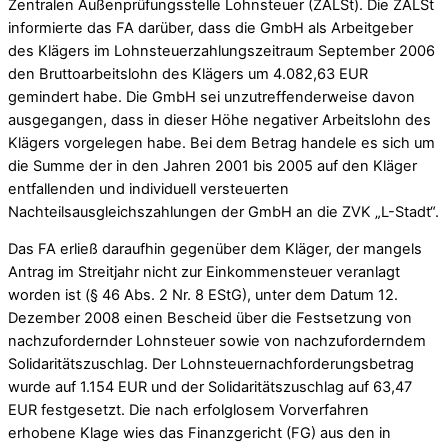
Zentralen Außenprüfungsstelle Lohnsteuer (ZALSt). Die ZALSt
informierte das FA darüber, dass die GmbH als Arbeitgeber
des Klägers im Lohnsteuerzahlungszeitraum September 2006
den Bruttoarbeitslohn des Klägers um 4.082,63 EUR
gemindert habe. Die GmbH sei unzutreffenderweise davon
ausgegangen, dass in dieser Höhe negativer Arbeitslohn des
Klägers vorgelegen habe. Bei dem Betrag handele es sich um
die Summe der in den Jahren 2001 bis 2005 auf den Kläger
entfallenden und individuell versteuerten
Nachteilsausgleichszahlungen der GmbH an die ZVK „L-Stadt“.
Das FA erließ daraufhin gegenüber dem Kläger, der mangels
Antrag im Streitjahr nicht zur Einkommensteuer veranlagt
worden ist (§ 46 Abs. 2 Nr. 8 EStG), unter dem Datum 12.
Dezember 2008 einen Bescheid über die Festsetzung von
nachzufordernder Lohnsteuer sowie von nachzuforderndem
Solidaritätszuschlag. Der Lohnsteuernachforderungsbetrag
wurde auf 1.154 EUR und der Solidaritätszuschlag auf 63,47
EUR festgesetzt. Die nach erfolglosem Vorverfahren
erhobene Klage wies das Finanzgericht (FG) aus den in