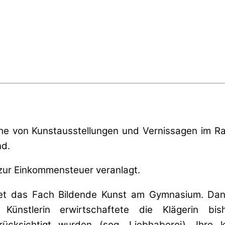
uche von Kunstausstellungen und Vernissagen im R
nd.
zur Einkommensteuer veranlagt.
tet das Fach Bildende Kunst am Gymnasium. Daneb
 Künstlerin erwirtschaftete die Klägerin bi
erücksichtigt wurden (sog. Liebhaberei). Ihre 