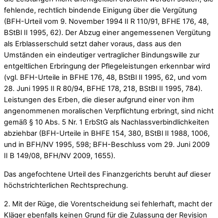
fehlende, rechtlich bindende Einigung über die Vergütung
(BFH-Urteil vom 9. November 1994 II R 110/91, BFHE 176, 48,
BStBl II 1995, 62). Der Abzug einer angemessenen Vergütung
als Erblasserschuld setzt daher voraus, dass aus den
Umständen ein eindeutiger vertraglicher Bindungswille zur
entgeltlichen Erbringung der Pflegeleistungen erkennbar wird
(vgl. BFH-Urteile in BFHE 176, 48, BStBl II 1995, 62, und vom
28. Juni 1995 II R 80/94, BFHE 178, 218, BStBl II 1995, 784).
Leistungen des Erben, die dieser aufgrund einer von ihm
angenommenen moralischen Verpflichtung erbringt, sind nicht
gemäß § 10 Abs. 5 Nr. 1 ErbStG als Nachlassverbindlichkeiten
abziehbar (BFH-Urteile in BHFE 154, 380, BStBl II 1988, 1006,
und in BFH/NV 1995, 598; BFH-Beschluss vom 29. Juni 2009
II B 149/08, BFH/NV 2009, 1655).
Das angefochtene Urteil des Finanzgerichts beruht auf dieser
höchstrichterlichen Rechtsprechung.
2. Mit der Rüge, die Vorentscheidung sei fehlerhaft, macht der
Kläger ebenfalls keinen Grund für die Zulassung der Revision