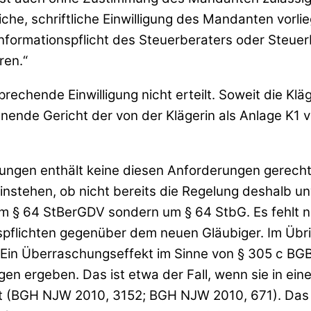
he, schriftliche Einwilligung des Mandanten vorlieg
ie Informationspflicht des Steuerberaters oder St
ren.“
echende Einwilligung nicht erteilt. Soweit die Kläg
nnende Gericht der von der Klägerin als Anlage K1 v
gungen enthält keine diesen Anforderungen gerecht
stehen, ob nicht bereits die Regelung deshalb unwi
 § 64 StBerGDV sondern um § 64 StbG. Es fehlt nä
pflichten gegenüber dem neuen Gläubiger. Im Übrig
Ein Überraschungseffekt im Sinne von § 305 c BGB 
n ergeben. Das ist etwa der Fall, wenn sie in e
 (BGH NJW 2010, 3152; BGH NJW 2010, 671). Das ist 